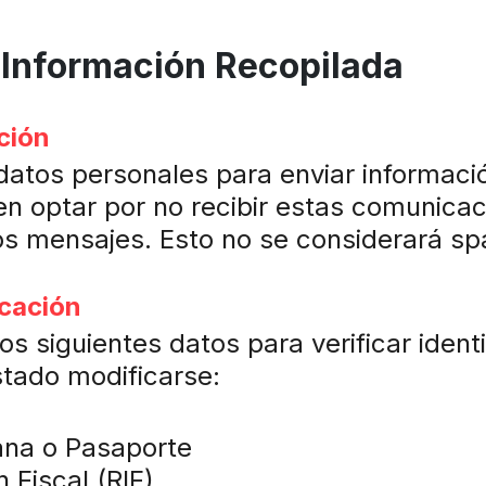
la Información Recopilada
ción
datos personales para enviar informaci
en optar por no recibir estas comunica
hos mensajes. Esto no se considerará s
icación
os siguientes datos para verificar ident
istado modificarse:
ana o Pasaporte
 Fiscal (RIF).