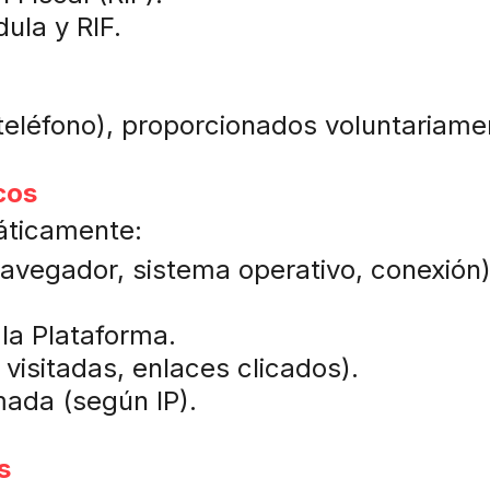
dula y RIF.
teléfono), proporcionados voluntariame
cos
áticamente:
navegador, sistema operativo, conexión)
 la Plataforma.
visitadas, enlaces clicados).
mada (según IP).
s