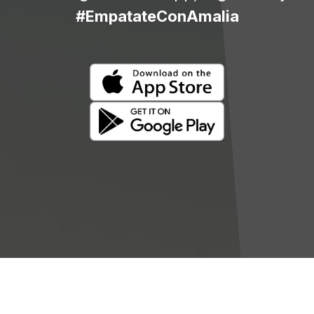
#EmpatateConAmalia