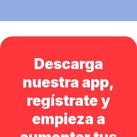
Descarga
nuestra app,
regístrate y
empieza a