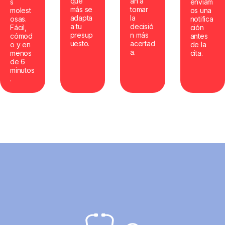
que
án a
s
enviam
más se
tomar
molest
os una
adapta
la
osas.
notifica
a tu
decisió
Fácil,
ción
presup
n más
cómod
antes
uesto.
acertad
o y en
de la
a.
menos
cita.
de 6
minutos
.