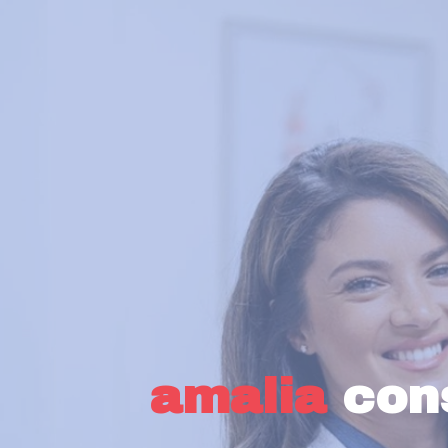
amalia
cons