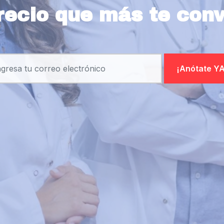
recio que más te con
¡Anótate YA