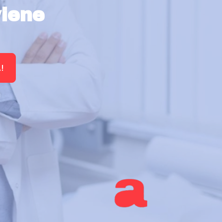
viene
!